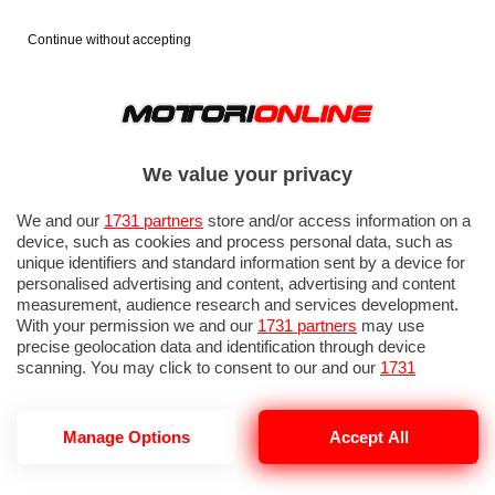
Continue without accepting
We value your privacy
We and our
1731 partners
store and/or access information on a
device, such as cookies and process personal data, such as
unique identifiers and standard information sent by a device for
personalised advertising and content, advertising and content
measurement, audience research and services development.
With your permission we and our
1731 partners
may use
precise geolocation data and identification through device
IN EVIDENZA
scanning. You may click to consent to our and our
1731
VALENTINO ROSSI
MARC MARQUEZ
FRANCESCO BAGNAIA
partners
’ processing as described above. Alternatively you may
FABIO QUARTARARO
MARCO SIMONCELLI
MARCO BEZZECCHI
access more detailed information and change your preferences
before consenting or to refuse consenting. Please note that
FRANCO MORBIDELLI
Manage Options
Accept All
some processing of your personal data may not require your
consent, but you have a right to object to such processing. Your
preferences will apply to this website only. You can change