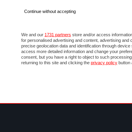
Continue without accepting
AUTO
MOTO
COMMERCIALI
FOR
NOTIZIE
MOTOGP
LIVE
FOTO
VIDEO M
We and our
1731 partners
store and/or access information
for personalised advertising and content, advertising a
precise geolocation data and identification through devic
access more detailed information and change your prefere
consent, but you have a right to object to such processin
returning to this site and clicking the
privacy policy
button 