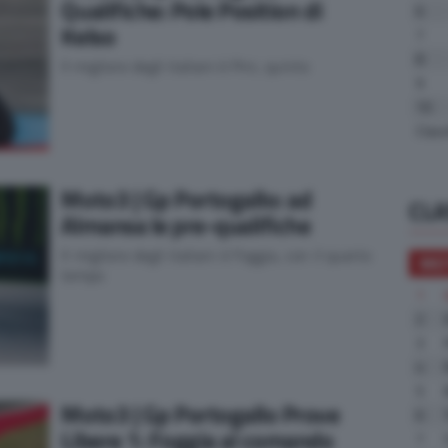
Qualifiche: Pole Position di
6
Kelso
7
8
Il migliore degli italiani è Pini, quinto
9
10
Clas
Moto3 | Gp Portogallo: ad
CLA
Almansa le pre-qualifiche
Il migliore degli italiani è Foggia, con il quarto
MO
tempo
1
2
3
4
5
Moto3 | Gp Portogallo Prove
6
Libere 1: Foggia al comando
7