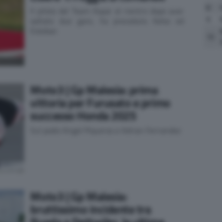
8
Il pilota del Team Aspar al rientro dopo aver
9
saltato due gare, ha preceduto Kelso ed
Esteban
10
Moto3 | Gp Malesia: prima
vittoria per Furusato e primo
successo Honda 2025
Sul podio Angel Piqueras e Adrian Fernandez
Moto3 | Gp Malesia:
bruttissimo incidente tra