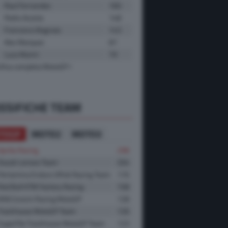
Raul Fernandez
160
Pedro Acosta
148
Francesco Bagnaia
143
Alex Marquez
87
Luca Marini
79
sifica completa MotoGP
SSIFICHE TEAM
TOGP
MOTO2
MOTO3
Aprilia Racing
298
Ducati Lenovo Team
204
Pertamina Enduro VR46 Racing Team
170
Red Bull KTM Factory Racing
158
BK8 Gresini Racing MotoGP
128
Trackhouse MotoGP Team
126
SuperFile Trackhouse MotoGP Team
123