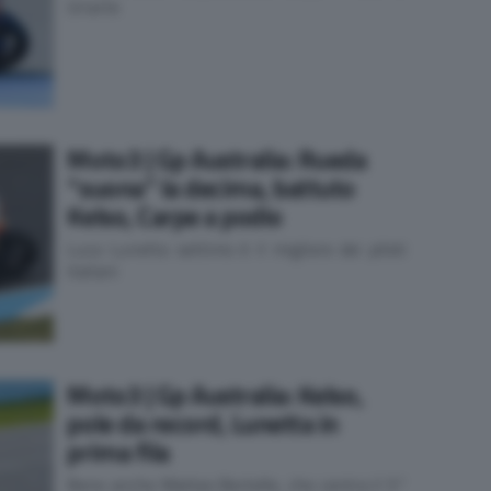
Uriarte
Moto3 | Gp Australia: Rueda
“suona” la decima, battuto
Kelso, Carpe a podio
Luca Lunetta settimo è il migliore dei piloti
italiani
Moto3 | Gp Australia: Kelso,
pole da record, Lunetta in
prima fila
Bene anche Matteo Bertelle, che centra il 5°