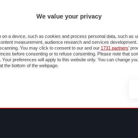
ULTIM'
We value your privacy
MULA 1
MOTOMONDIALE
NAUTICA
LISTINO
ANNUNCI
FOTO
OTOGP
MOTO2
MOTO3
PILOTI & TEAM
GRANPREMI & CALENDARIO
C
 on a device, such as cookies and process personal data, such as uni
nd content measurement, audience research and services development
e scanning. You may click to consent to our and our
1731 partners
’ pr
nces before consenting or to refuse consenting. Please note that so
g. Your preferences will apply to this website only. You can change y
at the bottom of the webpage.