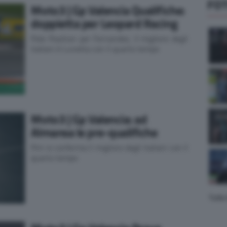
FO
Moto3 | Gp Valencia Qualifiche:
doppietta per Leopard Racing
Pole Position per Fernandez, il migliore degli
italiani è Lunetta con il quarto tempo
Moto3 | Gp Valencia: ad
Almansa le pre-qualifiche
Pini si conferma il migliore degli italiani con il
quarto tempo
Tutte