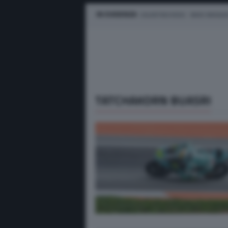
IN EVIDENZA
VALENTINO ROSSI
MARC MARQUE
TATCHAKORN BUASRI