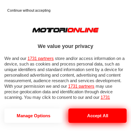
Continue without accepting
We value your privacy
We and our
1731 partners
store and/or access information on a
device, such as cookies and process personal data, such as
unique identifiers and standard information sent by a device for
personalised advertising and content, advertising and content
measurement, audience research and services development.
With your permission we and our
1731 partners
may use
precise geolocation data and identification through device
IN EVIDENZA
scanning. You may click to consent to our and our
1731
VALENTINO ROSSI
MARC MARQUEZ
FRANCESCO BAGNAIA
partners
’ processing as described above. Alternatively you may
FABIO QUARTARARO
MARCO SIMONCELLI
MARCO BEZZECCHI
access more detailed information and change your preferences
before consenting or to refuse consenting. Please note that
FRANCO MORBIDELLI
Manage Options
Accept All
some processing of your personal data may not require your
consent, but you have a right to object to such processing. Your
preferences will apply to this website only. You can change