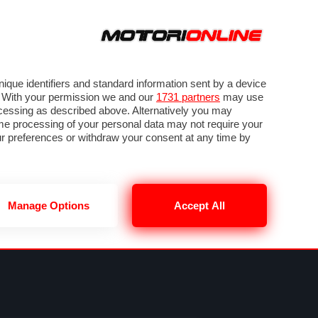
ORA
SEGUICI SU
VIDEO
TECH
GUIDE E UTILITÀ
LASSIFICHE
SBK
FORUM
que identifiers and standard information sent by a device
. With your permission we and our
1731 partners
may use
ocessing as described above. Alternatively you may
me processing of your personal data may not require your
our preferences or withdraw your consent at any time by
Manage Options
Accept All