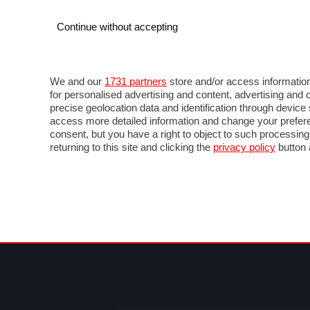
Continue without accepting
AUTO
MOTO
COMMERCIALI
FOR
NOTIZIE
MOTOGP
LIVE
FOTO
VIDEO M
We and our
1731 partners
store and/or access information
for personalised advertising and content, advertising a
precise geolocation data and identification through devic
access more detailed information and change your prefere
consent, but you have a right to object to such processin
returning to this site and clicking the
privacy policy
button 