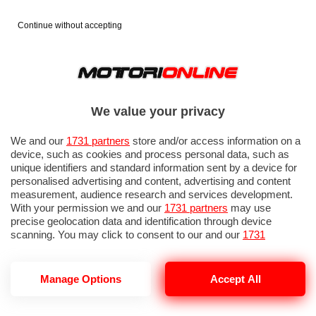
Continue without accepting
We value your privacy
We and our
1731 partners
store and/or access information on a
device, such as cookies and process personal data, such as
unique identifiers and standard information sent by a device for
personalised advertising and content, advertising and content
measurement, audience research and services development.
With your permission we and our
1731 partners
may use
precise geolocation data and identification through device
IN EVIDENZA
scanning. You may click to consent to our and our
1731
VALENTINO ROSSI
MARC MARQUEZ
FRANCESCO BAGNAIA
partners
’ processing as described above. Alternatively you may
FABIO QUARTARARO
MARCO SIMONCELLI
MARCO BEZZECCHI
access more detailed information and change your preferences
before consenting or to refuse consenting. Please note that
FRANCO MORBIDELLI
Manage Options
Accept All
some processing of your personal data may not require your
consent, but you have a right to object to such processing. Your
preferences will apply to this website only. You can change