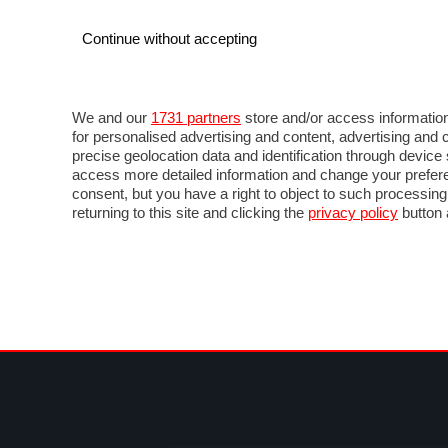
Continue without accepting
AUTO
MOTO
COMMERCIALI
FOR
NOTIZIE
MOTOGP
LIVE
FOTO
VIDEO M
We and our
1731 partners
store and/or access information
for personalised advertising and content, advertising a
precise geolocation data and identification through devic
access more detailed information and change your prefere
consent, but you have a right to object to such processin
returning to this site and clicking the
privacy policy
button 