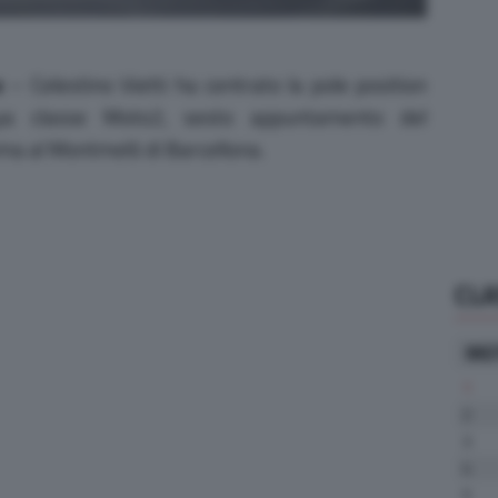
e
– Celestino Vietti ha centrato la pole position
ya classe Moto2, sesto appuntamento del
a al Montmelò di Barcellona.
CLA
MO
1
2
3
4
5