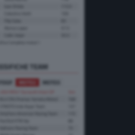
Ivan Ortola
113.5
Celestino Vietti
109
Filip Salac
83
Alonso Lopez
57.5
Collin Veijer
55.5
ifica Completa moto2
SSIFICHE TEAM
TOGP
MOTO2
MOTO3
LIQUI MOLY Dynavolt Intact GP
344
BLU CRU Pramac Yamaha Moto2
168
CFMOTO Inde Aspar Team
137
OnlyFans American Racing Team
115
Red Bull KTM Ajo
88
Italtrans Racing Team
75