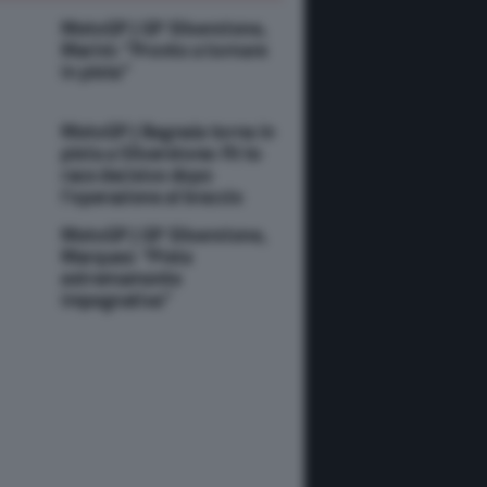
MotoGP | GP Silverstone,
Marini: “Pronto a tornare
in pista”
MotoGP | Bagnaia torna in
pista a Silverstone: fit to
race decisivo dopo
l’operazione al braccio
MotoGP | GP Silverstone,
Marquez: “Pista
estremamente
impegnativa”