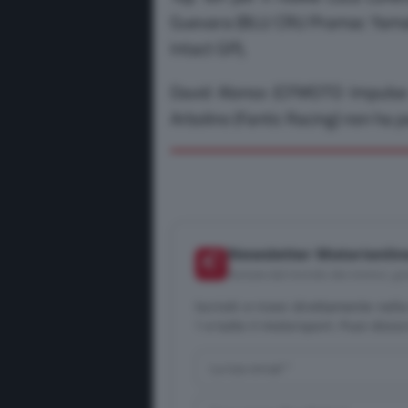
Guevara (BLU CRU Pramac Yamah
Intact GP),
David Alonso (CFMOTO Impulse
Arbolino (Fantic Racing) non ha 
Newsletter Motorionlin
📬
Notizie dal mondo dei motori, gra
Iscriviti e ricevi direttamente nel
1 e tutto il motorsport. Puoi disis