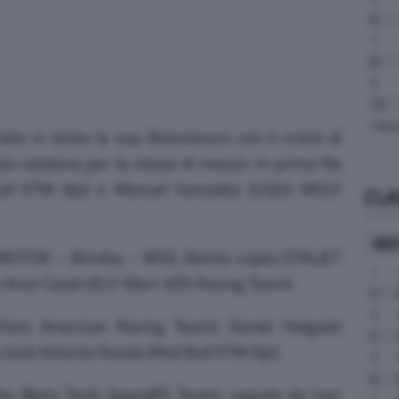
6
7
8
9
10
Class
tato in testa la sua Boscoscuro con il crono di
ta catalana per la classe di mezzo. In prima fila
 Bull KTM Ajo) e Manuel Gonzalez (LIQUI MOLY
CLA
MO
QJMOTOR – Bordoy – MSI), Alonso Lopez (ITALJET
1
to Aron Canet (ELF Marc VDS Racing Team).
2
3
nlyFans American Racing Team), Daniel Holgado
4
Josè Antonio Rueda (Red Bull KTM Ajo).
5
6
tta (Beta Tools SpeedRS Team), seguito da Izan