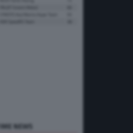
REDS Fantic Racing
72
ITALJET Gresini Moto2
66
CFMOTO Azul Marino Aspar Team
55
HDR SpeedRS Team
38
TIME NEWS