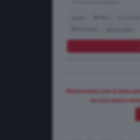
🏍️ Moto
🏎️ Formula
🚗 Auto
🏆 Motorsport
📰 Flash News
Cliccando ti iscrivi alla newsletter e accett
Motorionline.com è stato sel
se vuoi essere semp