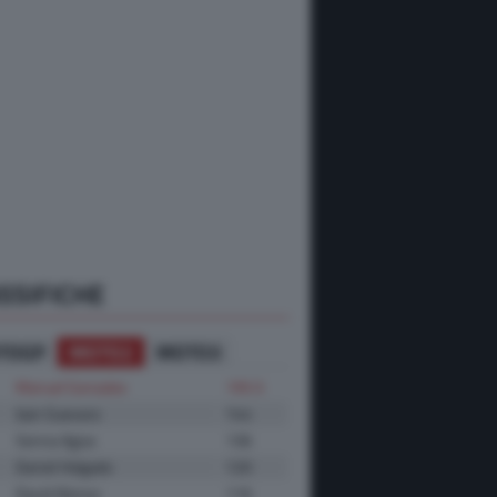
SSIFICHE
TOGP
MOTO2
MOTO3
Manuel Gonzalez
195.5
Izan Guevara
144
Senna Agius
136
Daniel Holgado
120
David Alonso
116