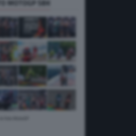
TO MOTOGP SBK
 le foto MotoGP