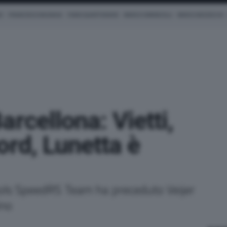
Z
FRANCESCO BAGNAIA
FABIO QUARTARARO
MARCO SIMONCELLI
MARCO BEZZECCHI
arcellona: Vietti,
ord, Lunetta è
ools SpeedRS Team ha preceduto Veijer
ino