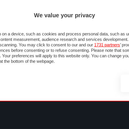
ULTIM'
We value your privacy
MULA 1
MOTOMONDIALE
NAUTICA
LISTINO
ANNUNCI
FOTO
OTOGP
MOTO2
MOTO3
PILOTI & TEAM
GRANPREMI & CALENDARIO
C
 on a device, such as cookies and process personal data, such as uni
nd content measurement, audience research and services development
e scanning. You may click to consent to our and our
1731 partners
’ pr
nces before consenting or to refuse consenting. Please note that so
g. Your preferences will apply to this website only. You can change y
at the bottom of the webpage.