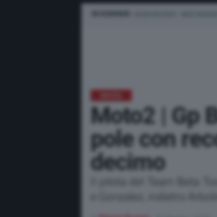
IN EVIDENZA
VALENTINO ROSSI
MARC MARQUE
MOTO2
Moto2 | Gp B
pole con rec
decimo
Il pilota del Team Beta T
e Gonzalez, indietro Arbol