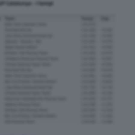
GP Catalunya - I tempi
o
Team
Tempo
Gap
Beta Tools Speedrs Team
1:41.076
Red Bull Ktm Ajo
1:41.338
+0.262
Liqui Moly Dynavolt Intact Gp
1:41.436
+0.360
Qjmotor - Bordoy - Msi
1:41.455
+0.379
Italjet Gresini Moto2
1:41.521
+0.445
Elf Marc Vds Racing Team
1:41.552
+0.476
Onlyfans American Racing Team
1:41.583
+0.507
Cfmoto Impulse Aspar Team
1:41.626
+0.550
Red Bull Ktm Ajo
1:41.655
+0.579
Beta Tools Speedrs Team
1:41.681
+0.605
Blu Cru Pramac Yamaha Moto2
1:41.699
+0.623
Liqui Moly Dynavolt Intact Gp
1:41.792
+0.716
Cfmoto Impulse Aspar Team
1:41.806
+0.730
Momoven Idrofoglia Rw Racing Team
1:41.833
+0.757
Italtrans Racing Team
1:42.298
+1.222
Elf Marc Vds Racing Team
1:42.394
+1.318
Blu Cru Pramac Yamaha Moto2
1:42.594
+1.518
Klint Racing Team
1:44.536
+3.460