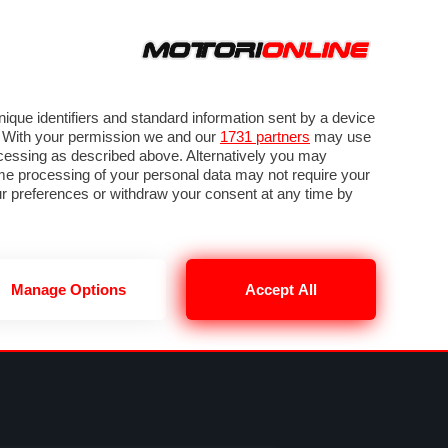
ORA
SEGUICI SU
VIDEO
TECH
GUIDE E UTILITÀ
LASSIFICHE
SBK
FORUM
que identifiers and standard information sent by a device
. With your permission we and our
1731 partners
may use
ocessing as described above. Alternatively you may
me processing of your personal data may not require your
our preferences or withdraw your consent at any time by
Manage Options
Accept All