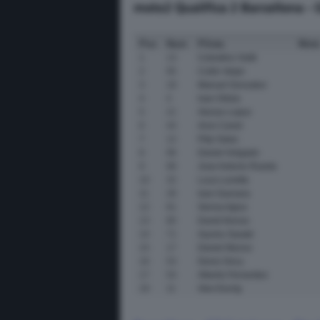
moto2 Qualifica 2 Barcellona - 
Pos
Num
Pilota
Mot
1
13
Celestino Vietti
2
95
Collin Veijer
3
18
Manuel Gonzalez
4
4
Ivan Ortola
5
21
Alonso Lopez
6
44
Aron Canet
7
12
Filip Salac
8
96
Daniel Holgado
9
98
Jose Antonio Rueda
10
32
Luca Lunetta
11
28
Izan Guevara
12
81
Senna Agius
13
80
David Alonso
14
71
Ayumu Sasaki
15
17
Daniel Munoz
16
53
Deniz Oncu
17
54
Alberto Ferrandez
18
11
Alex Escrig