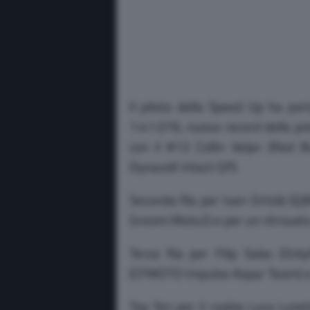
Il pilota della Speed Up ha por
1:41.076, nuovo record della pis
con il #13 Collin Veijer (Red
Dynavolt Intact GP).
Seconda fila per Ivan Ortolà (
Gresini Moto2) e per un ritrova
Terza fila per Filip Salac (O
(CFMOTO Impulse Aspar Team) e 
Top Ten per il rookie Luca Lune