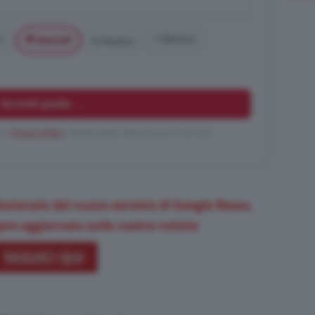
 1
⚡ Elettrico
🏁 MotoGP
⛵ Nautica
Iscriviti gratis →
i la
Privacy Policy
. Niente spam, disiscrizione in un click.
ezionato dal nuovo servizio di Google News,
re aggiornato sulle nostre notizie
SEGUICI QUI