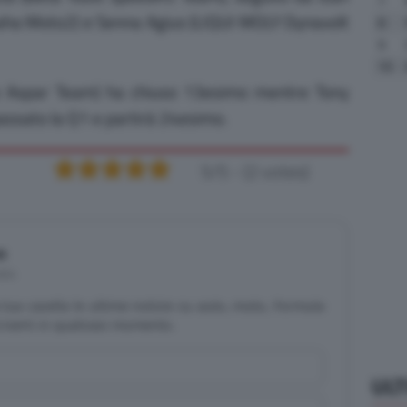
7
a Moto2) e Senna Agius (LIQUI MOLY Dynavolt
8
9
10
 Aspar Team) ha chiuso 13esimo mentre Tony
passato la Q1 e partirà 24esimo.
5/5 - (2 votes)
e
tis
la tua casella le ultime notizie su auto, moto, Formula
criverti in qualsiasi momento.
UL