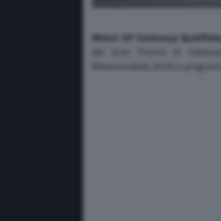
Moto2 GP Catalunya Qualifich
del Gran Premio di Catalun
Motomondiale 2026 in programm