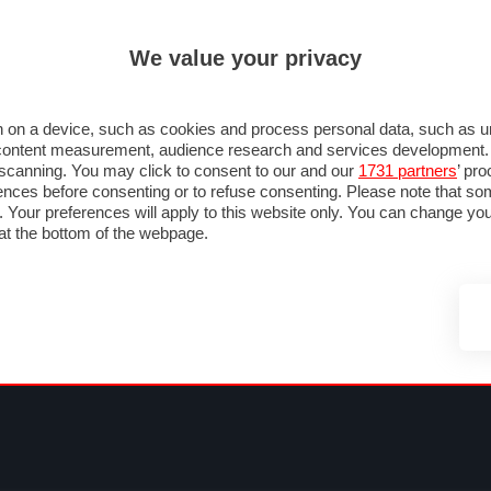
ULTIM'
We value your privacy
MULA 1
MOTOMONDIALE
NAUTICA
LISTINO
ANNUNCI
FOTO
OTOGP
MOTO2
MOTO3
PILOTI & TEAM
GRANPREMI & CALENDARIO
C
 on a device, such as cookies and process personal data, such as uni
nd content measurement, audience research and services development
e scanning. You may click to consent to our and our
1731 partners
’ pr
nces before consenting or to refuse consenting. Please note that so
g. Your preferences will apply to this website only. You can change y
at the bottom of the webpage.