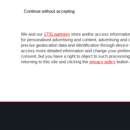
Continue without accepting
AUTO
MOTO
COMMERCIALI
FOR
NOTIZIE
MOTOGP
LIVE
FOTO
VIDEO M
We and our
1731 partners
store and/or access information
for personalised advertising and content, advertising a
precise geolocation data and identification through devic
access more detailed information and change your prefere
consent, but you have a right to object to such processin
returning to this site and clicking the
privacy policy
button 