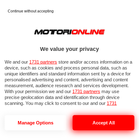
Continue without accepting
We value your privacy
We and our
1731 partners
store and/or access information on a
device, such as cookies and process personal data, such as
unique identifiers and standard information sent by a device for
personalised advertising and content, advertising and content
measurement, audience research and services development.
With your permission we and our
1731 partners
may use
precise geolocation data and identification through device
IN EVIDENZA
scanning. You may click to consent to our and our
1731
VALENTINO ROSSI
MARC MARQUEZ
FRANCESCO BAGNAIA
partners
’ processing as described above. Alternatively you may
FABIO QUARTARARO
MARCO SIMONCELLI
MARCO BEZZECCHI
access more detailed information and change your preferences
before consenting or to refuse consenting. Please note that
FRANCO MORBIDELLI
Manage Options
Accept All
some processing of your personal data may not require your
consent, but you have a right to object to such processing. Your
preferences will apply to this website only. You can change