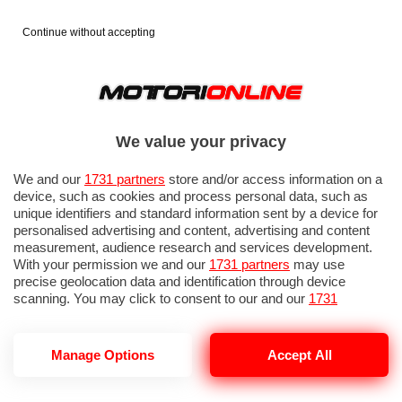
Continue without accepting
We value your privacy
We and our
1731 partners
store and/or access information on a
device, such as cookies and process personal data, such as
unique identifiers and standard information sent by a device for
personalised advertising and content, advertising and content
measurement, audience research and services development.
With your permission we and our
1731 partners
may use
precise geolocation data and identification through device
IN EVIDENZA
scanning. You may click to consent to our and our
1731
VALENTINO ROSSI
MARC MARQUEZ
FRANCESCO BAGNAIA
partners
’ processing as described above. Alternatively you may
FABIO QUARTARARO
MARCO SIMONCELLI
MARCO BEZZECCHI
access more detailed information and change your preferences
before consenting or to refuse consenting. Please note that
FRANCO MORBIDELLI
Manage Options
Accept All
some processing of your personal data may not require your
consent, but you have a right to object to such processing. Your
preferences will apply to this website only. You can change