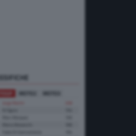
SSIFICHE
TOGP
MOTO2
MOTO3
Jorge Martin
208
Ai Ogura
194
Marc Marquez
190
Marco Bezzecchi
186
Fabio Di Giannantonio
184