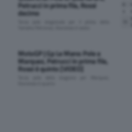
Petrucci in prima fila, Rossi
8
decimo
9
Terza pole stagionale per il pilota della
10
Yamaha Petronas, Dovizioso è sesto
MotoGP | Gp Le Mans: Pole a
Marquez, Petrucci in prima fila,
Rossi è quinto [VIDEO]
Terza pole della stagione per Marquez,
Dovizioso è quarto