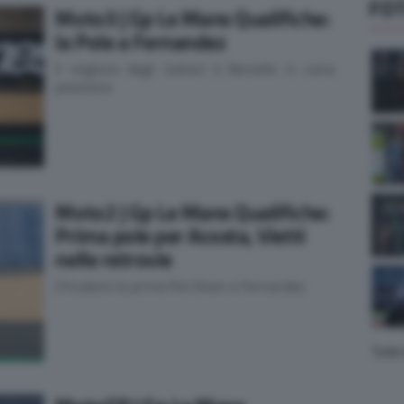
FO
Moto3 | Gp Le Mans Qualifiche:
la Pole a Fernandez
Il migliore degli italiani è Bertelle in nona
posizione
Moto2 | Gp Le Mans Qualifiche:
Prima pole per Acosta, Vietti
nelle retrovie
Chiudono la prima fila Dixon e Fernandez
Tutte