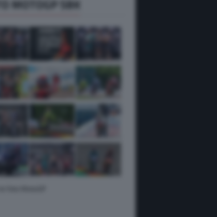
TO MOTOGP SBK
 le foto MotoGP