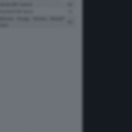
Honda HRC Castrol
92
Red Bull KTM Tech3
72
Monster Energy Yamaha MotoGP
63
Team