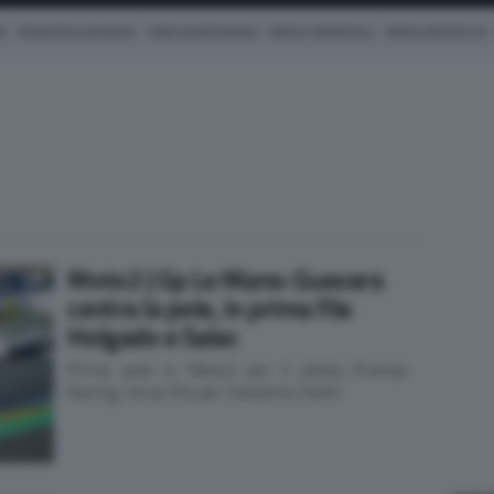
Z
FRANCESCO BAGNAIA
FABIO QUARTARARO
MARCO SIMONCELLI
MARCO BEZZECCHI
Moto2 | Gp Le Mans: Guevara
centra la pole, in prima fila
Holgado e Salac
Prima pole in Moto2 per il pilota Pramac
Racing, terza fila per Celestino Vietti