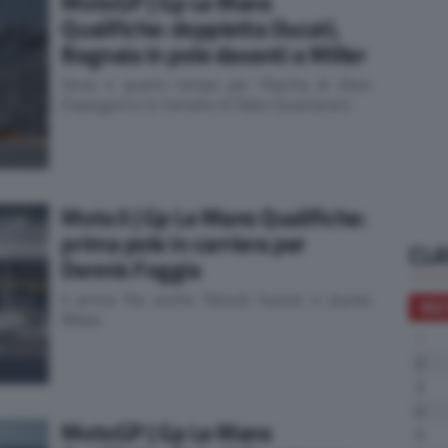
MotoGP | Gp Le Mans
Qualifiche: doppietta Ducati,
Bagnaia in pole davanti a Miller
Terzo e quarto tempo per l'Aprilia di Aleix
Espargarò e la Yamaha di Fabio Quartararo
Moto3 | Gp Le Mans Qualifiche:
prima pole in carriera per
CLA
Dennis Foggia
Il prima fila anche Tatsuki Suzuki e Jaume
MO
Masia
1
2
3
4
MotoGP | Gp Le Mans
5