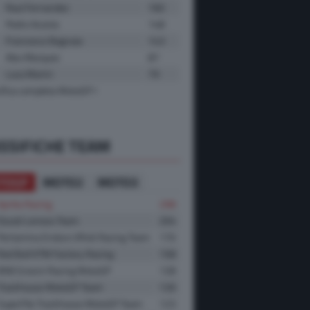
Raul Fernandez
160
Pedro Acosta
148
Francesco Bagnaia
143
Alex Marquez
87
Luca Marini
79
sifica completa MotoGP
SSIFICHE TEAM
TOGP
MOTO2
MOTO3
Aprilia Racing
298
Ducati Lenovo Team
204
Pertamina Enduro VR46 Racing Team
170
Red Bull KTM Factory Racing
158
BK8 Gresini Racing MotoGP
128
Trackhouse MotoGP Team
126
SuperFile Trackhouse MotoGP Team
123