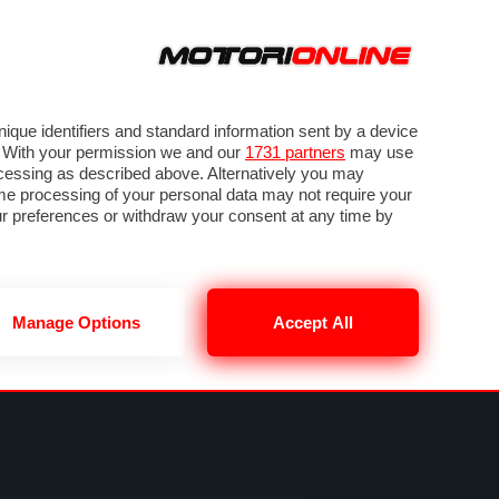
ORA
SEGUICI SU
VIDEO
TECH
GUIDE E UTILITÀ
LASSIFICHE
SBK
FORUM
que identifiers and standard information sent by a device
. With your permission we and our
1731 partners
may use
ocessing as described above. Alternatively you may
me processing of your personal data may not require your
our preferences or withdraw your consent at any time by
Manage Options
Accept All