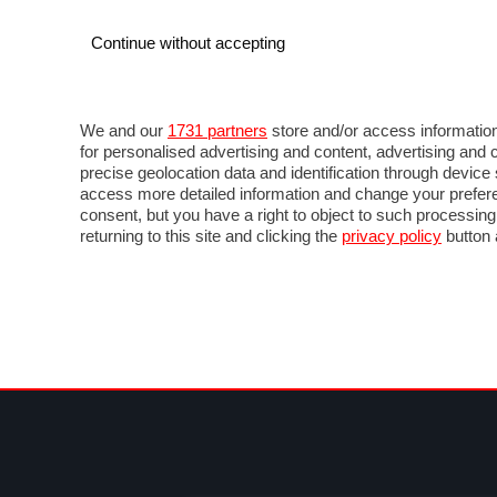
Continue without accepting
AUTO
MOTO
COMMERCIALI
FOR
NOTIZIE
MOTOGP
LIVE
FOTO
VIDEO M
We and our
1731 partners
store and/or access information
for personalised advertising and content, advertising a
precise geolocation data and identification through devic
access more detailed information and change your prefere
consent, but you have a right to object to such processin
returning to this site and clicking the
privacy policy
button 