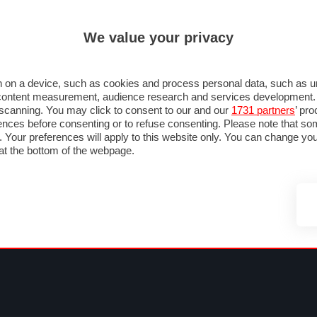
ULTIM'
We value your privacy
MULA 1
MOTOMONDIALE
NAUTICA
LISTINO
ANNUNCI
FOTO
OTOGP
MOTO2
MOTO3
PILOTI & TEAM
GRANPREMI & CALENDARIO
C
 on a device, such as cookies and process personal data, such as uni
nd content measurement, audience research and services development
e scanning. You may click to consent to our and our
1731 partners
’ pr
nces before consenting or to refuse consenting. Please note that so
g. Your preferences will apply to this website only. You can change y
at the bottom of the webpage.