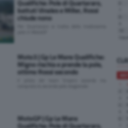
Qualifiche: Pole di Quartararo,
6
battuti Vinales e Miller, Rossi
7
chiude nono
8
9
Per Quartararo si tratta della tredicesima
10
pole in MotoGP
Clas
Moto3 | Gp Le Mans Qualifiche:
CLA
Migno rischia e prende la pole,
ottimo Rossi secondo
MO
Il pilota del team Snipers azzarda ma
1
conquista la seconda pole stagionale
2
3
4
5
MotoGP | Gp Le Mans
6
Qualifiche: Pole di Quartararo,
7